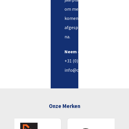
om met uw budget en
komen stipt de
afgesproken leverdatum
na.
Neem contact op
+31 (0) 499 37 12 49
info@comfortbest.nl
Onze Merken