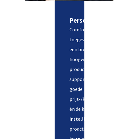
Persoonlijk advies
Comfort Best biedt
toegevoegde waarde door
een breed, kwalitatief
hoogwaardig
productaanbod, service en
support op maat, een
goede
prijs-/kwaliteitsverhouding
én de klantgerichte
instelling. We reageren
proactief op uw
jaarplanning, gaan creatief