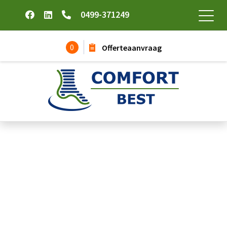
0499-371249
0
Offerteaanvraag
Mutsen/caps