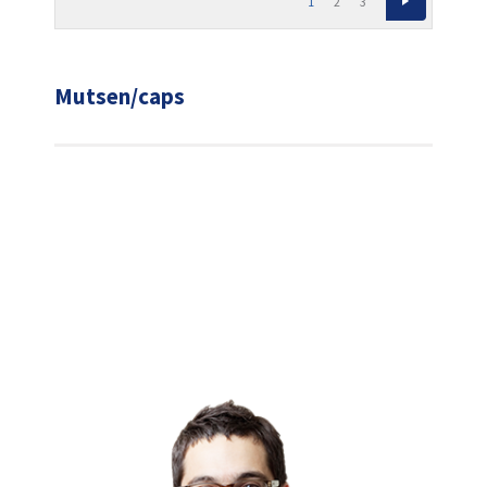
1
2
3
Mutsen/caps