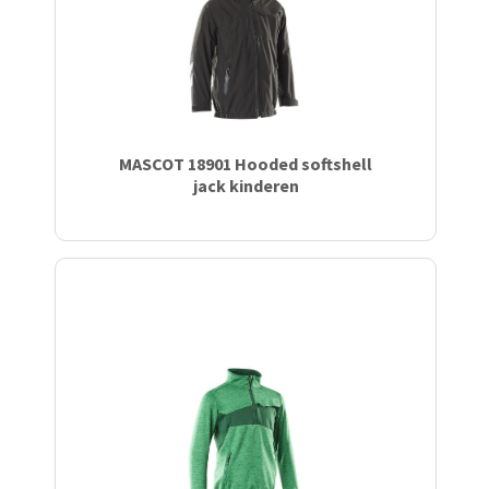
Werkhandschoenen
Textiel poetsdoeken
Zuurbestendige kleding
Ademhalingsbescherming
Toilet hygiëne
MASCOT 18901 Hooded softshell
jack kinderen