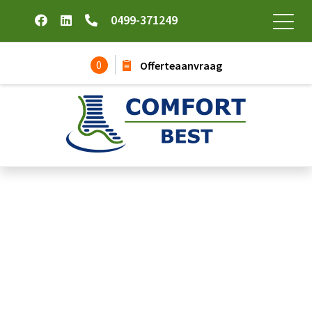
0499-371249
0
Offerteaanvraag
Vlamvertragende kleding dames