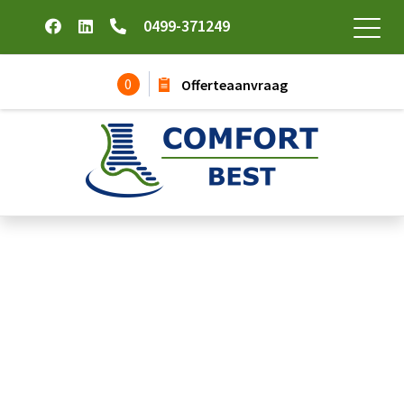
0499-371249
0
Offerteaanvraag
Werkschoenen laag